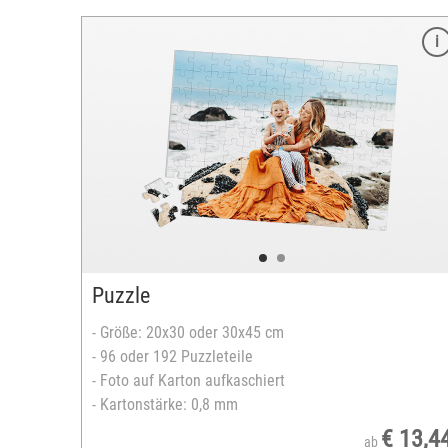
Merkmale
Größe: 18 cm
Farbe: braun
mit gestaltbarem T-Shirt
bedruckbare Fläche: max. 3 x 4,5 cm
versandfertig in 2-5 Tagen
Puzzle
- Größe: 20x30 oder 30x45 cm
- 96 oder 192 Puzzleteile
- Foto auf Karton aufkaschiert
- Kartonstärke: 0,8 mm
€ 13,4
ab