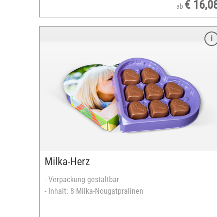
€ 16,0
ab
Merkmale
Größe: 9,6 cm
Durchmesser: 8 cm
Material: Keramik
Spülmaschinengeeignet
Fassungsvermögen: 330 ml
unterschiedliche Gestaltungsmöglichkeiten
Fototasse mit 1 Bild
- Bedruckbare Fläche quer: max. 7 x 8 cm
- Bedruckbare Fläche hoch: max. 7 x 4,5 cm
Milka-Herz
Twin-Tassen (2 Tassen mit gleichem Bild)
- Bedruckbare Fläche quer: max. 7 x 8 cm
- Verpackung gestaltbar
- Bedruckbare Fläche hoch: max. 7 x 4,5 cm
- Inhalt: 8 Milka-Nougatpralinen
Fototasse Panorama (wahlweise 2 Bilder)
- Bedruckbare Fläche: Max. 7 x 18 cm