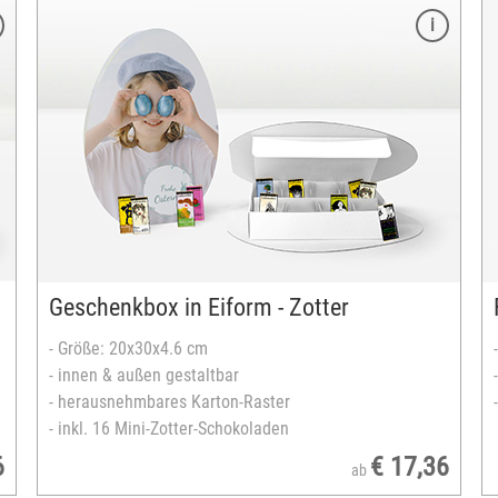
Merkmale
Größe: 4 x 6 cm
Foto auf Karton aufkaschiert
18 oder 36 Paare
versandfertig in 2-5 Tagen
Geschenkbox in Eiform - Zotter
- Größe: 20x30x4.6 cm
- innen & außen gestaltbar
- herausnehmbares Karton-Raster
- inkl. 16 Mini-Zotter-Schokoladen
6
€ 17,36
ab