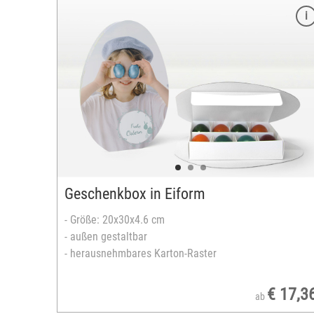
Merkmale
Größe: 20x30x4.6 cm
Oberteil gestaltbar
herausnehmbares Karton-Raster
Raster: 8 Fächer
Material: Karton
inkl. 16 Mini-Zotter-Schokoladen
vegan oder Milch-Schokolade
versandfertig in 2-5 Tagen
Geschenkbox in Eiform
- Größe: 20x30x4.6 cm
- außen gestaltbar
- herausnehmbares Karton-Raster
€ 17,3
ab