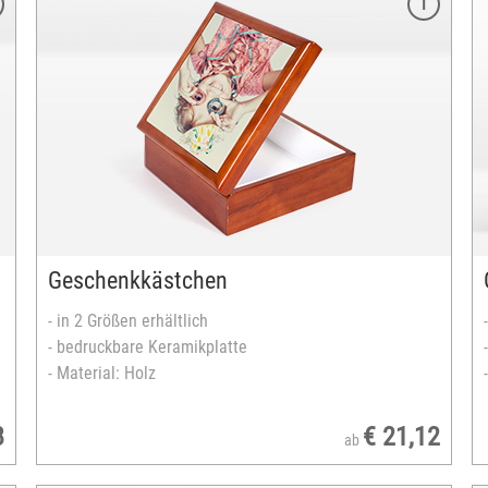
Merkmale
Größe: 22x32x4 cm
Box & Schiebhülle gestaltbar
herausnehmbares Karton-Raster
Raster: 20 Fächer
Material: Karton
versandfertig in 2-5 Tagen
Geschenkkästchen
- in 2 Größen erhältlich
- bedruckbare Keramikplatte
- Material: Holz
8
€ 21,12
ab