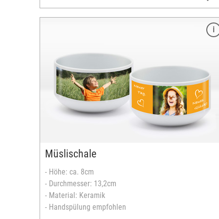
Merkmale
Größe: 39 x 28,5 cm
Dicke: 4 mm
strukturierte Glasoberfläche
Ecken leicht abgerundet
Rückseite weiß beschichtet
mit vier selbstklebenden Gummifüße
vollflächig bedruckbar
versandfertig in 2-5 Tagen
Müslischale
- Höhe: ca. 8cm
- Durchmesser: 13,2cm
- Material: Keramik
- Handspülung empfohlen