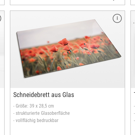
Merkmale
Größe: 30 x 44,7 cm
Material: Holz
Farbe: schwarz lackiert
vollflächig bedruckbar
Fotodruck wischfest
versandfertig in 2-5 Tagen
Schneidebrett aus Glas
- Größe: 39 x 28,5 cm
- strukturierte Glasoberfläche
- vollflächig bedruckbar