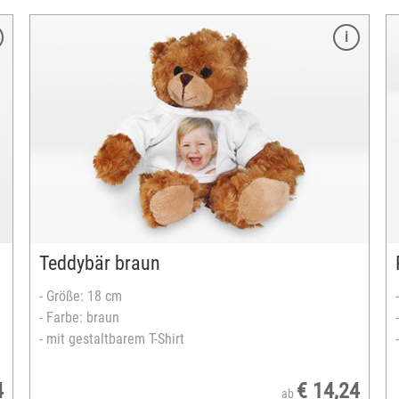
Merkmale
Sitzhöhe ohne Geweih: 23 cm
Farbe: braun
mit Foto-T-Shirt
bedruckbare Fläche: max. 3 x 4,5 cm
versandfertig in 2-5 Tagen
Teddybär braun
- Größe: 18 cm
- Farbe: braun
- mit gestaltbarem T-Shirt
4
€ 14,24
ab