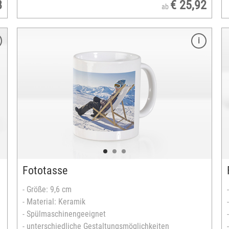
8
€ 25,92
ab
Merkmale
Größe: 9,5 cm hoch
Durchmesser: 8,3 cm
Material: Keramik
Spülmaschinengeeignet
Fassungsvermögen: 330 ml
Bedruckbare Fläche quer: Max. 7 x 8 cm
Bedruckbare Fläche hoch: Max. 7 x 4,5 cm
Farbe der Innenseite: blau, orange, bordeaux,
dunkelgrün, grün, dunkelblau, gelb, rot und
Fototasse
schwarz
versandfertig in 2-5 Tagen
- Größe: 9,6 cm
- Material: Keramik
- Spülmaschinengeeignet
- unterschiedliche Gestaltungsmöglichkeiten