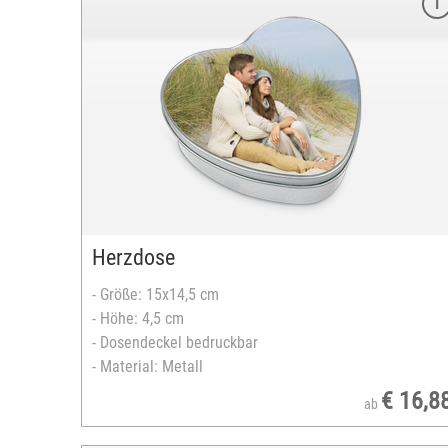
Merkmale
Größen: 13x13 oder 18x18 cm
bedruckbare Keramikplatte
Material: Holz
Farbe: nuss
bedruckbare Fläche: 11x11 oder 15x15 cm
versandfertig in 2-5 Tagen
Herzdose
- Größe: 15x14,5 cm
- Höhe: 4,5 cm
- Dosendeckel bedruckbar
- Material: Metall
€ 16,8
ab