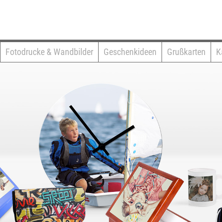
Fotodrucke & Wandbilder
Geschenkideen
Grußkarten
K