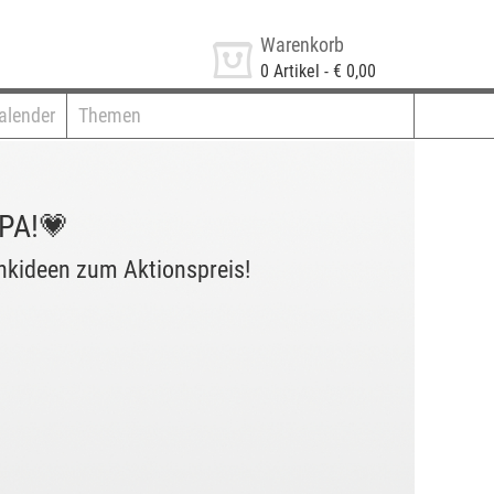
Warenkorb
0
Artikel -
€ 0,00
alender
Themen
PA!💗
nkideen zum Aktionspreis!