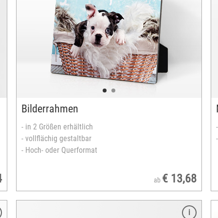
Milka-Herz
Verpackung gestaltbar
Inhalt: 8 Milka-Nougatpralinen
versandfertig in 2-5 Tagen
Bilderrahmen
- in 2 Größen erhältlich
- vollflächig gestaltbar
- Hoch- oder Querformat
4
€ 13,68
ab
Merkmale