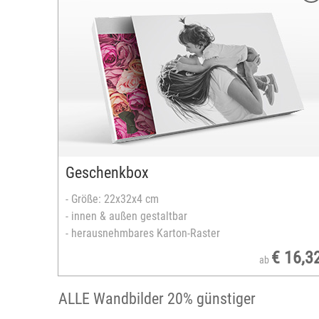
Größe: 43,5 x 34 cm
beidseitig bedruckbar
Material: Neopren
mit Reißverschluss
schützt gegen Staub & Feuchtigkeit
versandfertig in 2-5 Tagen
Geschenkbox
- Größe: 22x32x4 cm
- innen & außen gestaltbar
- herausnehmbares Karton-Raster
€ 16,3
ab
ALLE Wandbilder 20% günstiger