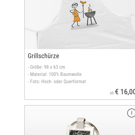
m
Material: Keramik
Spülmaschinengeeignet
st
Inhalt: 0,5 l
Bedruckbare Fläche quer: 18 x 7 cm
versandfertig in 2-5 Tagen
Grillschürze
- Größe: 98 x 63 cm
- Material: 100% Baumwolle
- Foto: Hoch- oder Querformat
€ 16,0
ab
Merkmale
Größe: 19 cm
Durchmesser: 7,3 cm