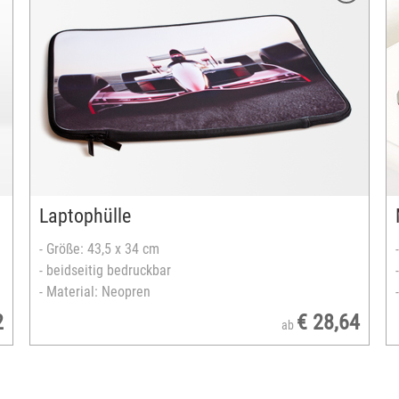
Größe: 19x23 cm
Oberfläche: matt oder matt glänzend
vollflächig bedruckbar
Material: Polyesterplatte
versandfertig in 2-5 Tagen
Laptophülle
- Größe: 43,5 x 34 cm
- beidseitig bedruckbar
- Material: Neopren
2
€ 28,64
ab