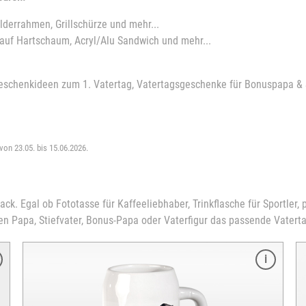
ilderrahmen, Grillschürze und mehr...
 auf Hartschaum, Acryl/Alu Sandwich und mehr...
schenkideen zum 1. Vatertag, Vatertagsgeschenke für Bonuspapa & St
 von 23.05. bis 15.06.2026.
. Egal ob Fototasse für Kaffeeliebhaber, Trinkflasche für Sportler, pe
den Papa, Stiefvater, Bonus-Papa oder Vaterfigur das passende Vater
Merkmale
Größe: 39 x 28,5 cm
Dicke: 4 mm