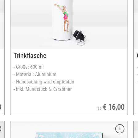
verschiedene Druckformate:
- rund, quadratisch oder rechteckig
max. Druckformat: 18x18 mm
versandfertig in 2-5 Tagen
Trinkflasche
- Größe: 600 ml
- Material: Aluminium
- Handspülung wird empfohlen
- inkl. Mundstück & Karabiner
8
€ 16,00
ab
Merkmale