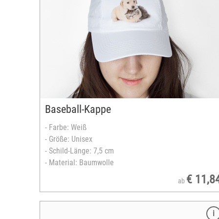
Rahmen klein: 12,7 x 17,8 cm
Rahmen gross: 20,3 x 25,4 cm
vollflächig gestaltbar
Platte 6 mm mit Aufsteller
Hoch- oder Querformat
versandfertig in 2-5 Tagen
Baseball-Kappe
- Farbe: Weiß
- Größe: Unisex
- Schild-Länge: 7,5 cm
- Material: Baumwolle
€ 11,8
ab
Merkmale