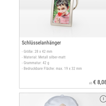
Fassungsvermögen: 600 ml
Material: Aluminium
Handspülung wird empfohlen
inkl. Mundstück mit Schraubverschluss
inkl. Karabiner
Bedruckbare Fläche quer: max. 7 x 8 cm
Bedruckbare Fläche hoch: max. 7 x 4,5 cm
Schlüsselanhänger
versandfertig in 2-5 Tagen
- Größe: 28 x 42 mm
- Material: Metall silber-matt
- Grammatur: 42 g
- Bedruckbare Fläche: max. 19 x 32 mm
€ 8,0
ab
Merkmale