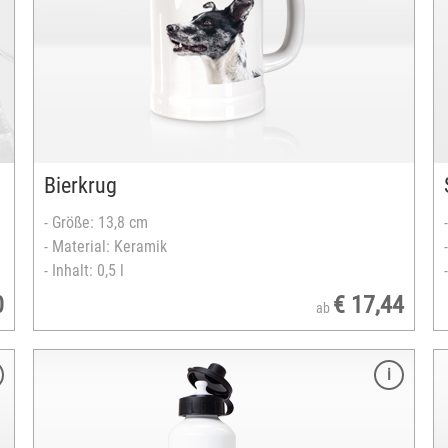
strukturierte Glasoberfläche
Ecken leicht abgerundet
Rückseite weiß beschichtet
mit vier selbstklebenden Gummifüße
vollflächig bedruckbar
versandfertig in 2-5 Tagen
Bierkrug
- Größe: 13,8 cm
- Material: Keramik
- Inhalt: 0,5 l
0
€ 17,44
ab
Merkmale
Farbe: weiß
3 oder 15 Stk. Packung