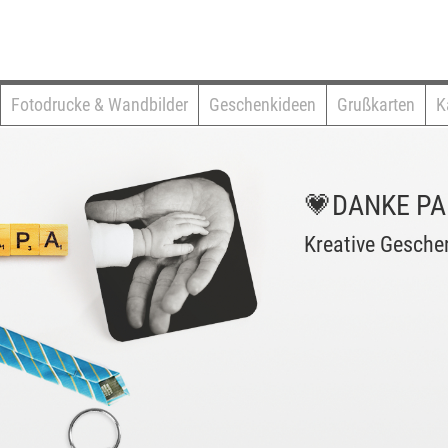
Fotodrucke & Wandbilder
Geschenkideen
Grußkarten
K
💗DANKE PA
Kreative Gesche