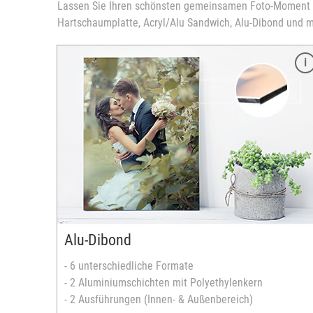
Lassen Sie Ihren schönsten gemeinsamen Foto-Moment al
Hartschaumplatte, Acryl/Alu Sandwich, Alu-Dibond und m
Merkmale
6 verschiedene Formate:
- 20x30 cm
warzem
- 30x45/40 cm
- 40/45x60 cm
- 50x75/70 cm
- 60x80 cm
che (für
- 70x105 cm
hellgraue PVC-Hartschaum-Platte
Oberfläche: glanz oder matt
Alu-Dibond
ßenbereich)
Plattenstärke: ca. 10 mm
inkl. 2 selbstklebende Kunststoffaufhängung
- 6 unterschiedliche Formate
ufpreis
versandfertig in 3-5 Tagen
- 2 Aluminiumschichten mit Polyethylenkern
- 2 Ausführungen (Innen- & Außenbereich)