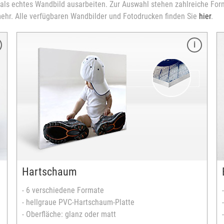
s echtes Wandbild ausarbeiten. Zur Auswahl stehen zahlreiche Form
ehr. Alle verfügbaren Wandbilder und Fotodrucken finden Sie
hier
.
Merkmale
4 verschiedene Formate
ausbelichtet auf echtem Bütten-Papier
optional mit Korrektur
Bei längerer Sonneneinstrahlung kann das Papier
ausbleichen
Darf nicht mit Wasser in Berührung kommen
versandfertig in 3-5 Tagen
Hartschaum
en
- 6 verschiedene Formate
- hellgraue PVC-Hartschaum-Platte
- Oberfläche: glanz oder matt