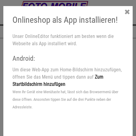
✖
Onlineshop als App installieren!
Navigation
Unser OnlineEditor funktioniert am besten wenn die
Webseite als App installiert wird.
Android:
Um diese Web-App zum Home-Bildschirm hinzuzufügen,
öffnen Sie das Menü und tippen dann auf
Zum
Geschenkideen für IHN
Startbildschirm hinzufügen
Was Mann braucht!
Wenn Ihr Gerät eine Menütaste hat, lässt sich das Browsermenü über
diese öffnen. Ansonsten tippen Sie auf die drei Punkte neben der
Adressleiste.