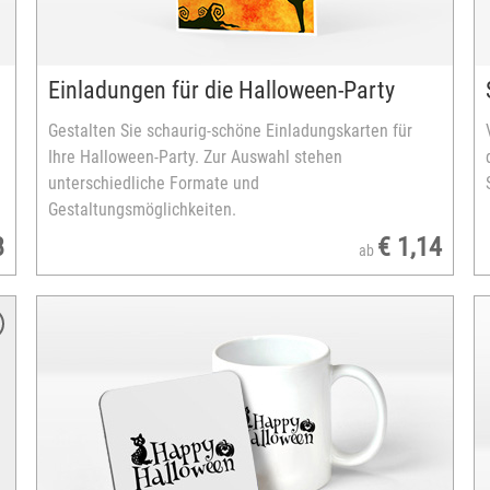
en
Einladungen für die Halloween-Party
Gestalten Sie schaurig-schöne Einladungskarten für
Ihre Halloween-Party. Zur Auswahl stehen
unterschiedliche Formate und
Gestaltungsmöglichkeiten.
8
€ 1,14
ab
Produktinfos
Glas-Windlicht
Höhe ca. 8cm
Durchmesser: 7cm
Material: Satinierte Glas-Oberfläche
Bedruckbare Fläche: max. 18,5 x 7,3cm