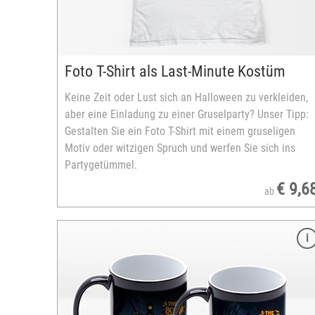
m
Foto T-Shirt als Last-Minute Kostüm
Keine Zeit oder Lust sich an Halloween zu verkleiden,
aber eine Einladung zu einer Gruselparty? Unser Tipp:
Gestalten Sie ein Foto T-Shirt mit einem gruseligen
Motiv oder witzigen Spruch und werfen Sie sich ins
Partygetümmel.
€ 9,6
ab