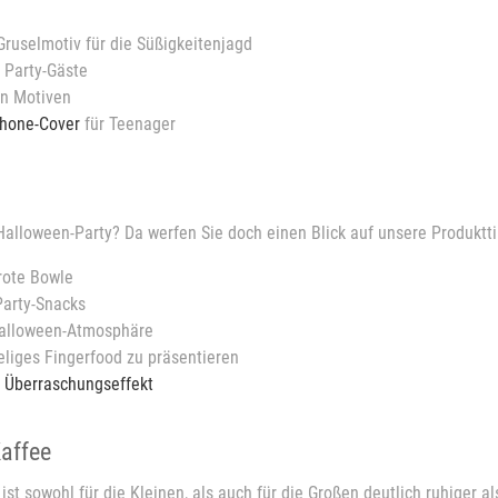
Gruselmotiv für die Süßigkeitenjagd
r Party-Gäste
en Motiven
hone-Cover
für Teenager
Halloween-Party? Da werfen Sie doch einen Blick auf unsere Produktti
rote Bowle
Party-Snacks
Halloween-Atmosphäre
iges Fingerfood zu präsentieren
 Überraschungseffekt
Kaffee
 sowohl für die Kleinen, als auch für die Großen deutlich ruhiger al