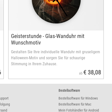
Geisterstunde - Glas-Wanduhr mit
Wunschmotiv
Gestalten Sie Ihre individuelle Wanduhr mit gruseligem
Halloween-Motiv und sorgen Sie für schaurige
Stimmung in Ihrem Zuhause.
6
€ 38,08
ab
Bestellsoftware
upport
Bestellsoftware für Windows
folgung
Bestellsoftware für Mac
rsand
Mein Fotohändler für Android