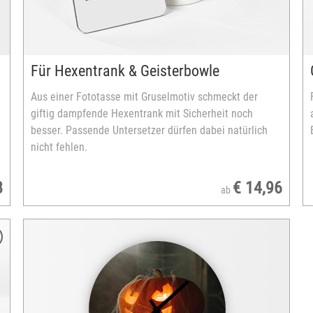
Füllvolumen: ca. 200 ml
Für Hexentrank & Geisterbowle
Aus einer Fototasse mit Gruselmotiv schmeckt der
giftig dampfende Hexentrank mit Sicherheit noch
besser. Passende Untersetzer dürfen dabei natürlich
nicht fehlen.
8
€ 14,96
ab