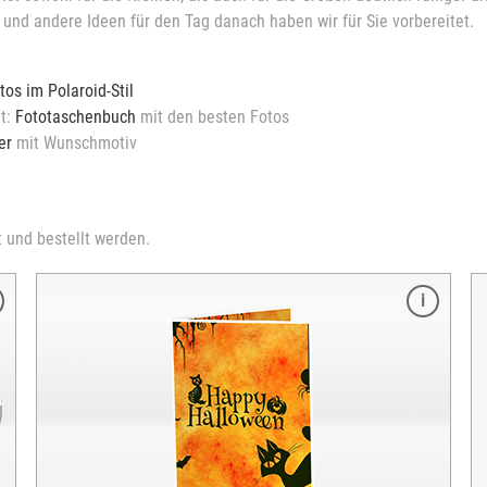
 und andere Ideen für den Tag danach haben wir für Sie vorbereitet.
tos im Polaroid-Stil
ht:
Fototaschenbuch
mit den besten Fotos
er
mit Wunschmotiv
 und bestellt werden.
Produktinfo
Tragetasche
Größe: 43 x 38,5 cm
Material: Baumwolle
1- oder beidseitig bedruckbar
Bedruckbare Fläche: Max. 20 x 28,5 cm
Farb- oder Schwarz-Weiß-Druck