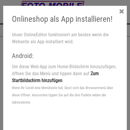
✖
Onlineshop als App installieren!
Navigation
Unser OnlineEditor funktioniert am besten wenn die
Webseite als App installiert wird.
Android:
Um diese Web-App zum Home-Bildschirm hinzuzufügen,
öffnen Sie das Menü und tippen dann auf
Zum
Startbildschirm hinzufügen
Wenn Ihr Gerät eine Menütaste hat, lässt sich das Browsermenü über
diese öffnen. Ansonsten tippen Sie auf die drei Punkte neben der
Adressleiste.