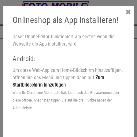
✖
Onlineshop als App installieren!
Navigation
Unser OnlineEditor funktioniert am besten wenn die
Webseite als App installiert wird.
Android:
☀️Fotobuch-Aktion☀️
Um diese Web-App zum Home-Bildschirm hinzuzufügen,
25% auf Fotobücher:
öffnen Sie das Menü und tippen dann auf
Zum
- Classic Fotobücher
Startbildschirm hinzufügen
- Premium Fotobücher
Wenn Ihr Gerät eine Menütaste hat, lässt sich das Browsermenü über
diese öffnen. Ansonsten tippen Sie auf die drei Punkte neben der
* Aktion gültig von 04.07. bis 31.08.26
Adressleiste.
Preise sind online, sowie in der Software bereits reduziert.
Alle Infos zur Aktion