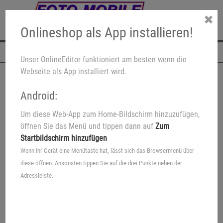
✖
Onlineshop als App installieren!
Navigation
Unser OnlineEditor funktioniert am besten wenn die
Webseite als App installiert wird.
Android:
🗺️Ihr Urlaub zum Blättern
Um diese Web-App zum Home-Bildschirm hinzuzufügen,
öffnen Sie das Menü und tippen dann auf
Zum
🗺️
Startbildschirm hinzufügen
Designvorlagen für Ihr
Wenn Ihr Gerät eine Menütaste hat, lässt sich das Browsermenü über
Urlaubsfotobuch
diese öffnen. Ansonsten tippen Sie auf die drei Punkte neben der
Adressleiste.